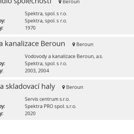
sídlo společnosti
Beroun
Spektra, spol. s r.o.
by:
Spektra, spol. s r.o.
y:
1970
a kanalizace Beroun
Beroun
Vodovody a kanalizace Beroun, a.s.
by:
Spektra, spol. s r.o.
y:
2003, 2004
 skladovací haly
Beroun
Servis centrum s.r.o.
by:
Spektra PRO spol. s.r.o.
y:
2020