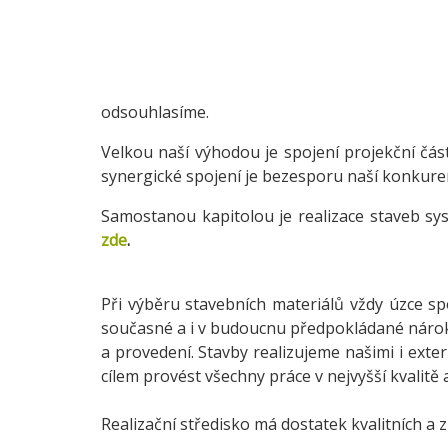
odsouhlasíme.
Velkou naší výhodou je spojení projekční část
synergické spojení je bezesporu naší konkure
Samostanou kapitolou je realizace staveb sy
zde
.
Při výběru stavebních materiálů vždy úzce sp
současné a i v budoucnu předpokládané nárok
a provedení. Stavby realizujeme našimi i ext
cílem provést všechny práce v nejvyšší kvalit
Realizační středisko má dostatek kvalitních 