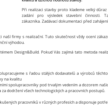
kvalitu a užitnou hodnotu stavby.
Při realizaci stavby proto klademe velký důraz 
zadání pro výsledek stavební činnosti.
zákazníka. Zadávací dokumentaci před zahájen
i naší firmy s realizační. Tuto skutečnost vždy ocení záka
nční výhodou.
stémem Design&Build. Pokud Vás zajímá tato metoda realiz
olupracujeme s řadou stálých dodavatelů a výrobců těchto
y na kvalitu
erními spolupracovníky pod trvalým vedením a dozorem naš
ě a za dodržení všech technologických a pracovních postupů.
a zkušených pracovníků v různých profesích a disponuje pot