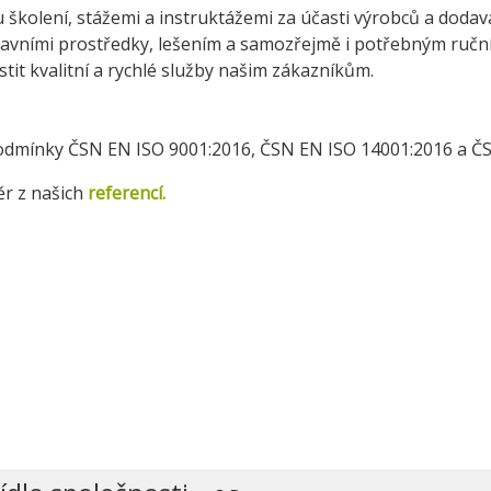
 školení, stážemi a instruktážemi za účasti výrobců a dodava
avními prostředky, lešením a samozřejmě i potřebným ruční
tit kvalitní a rychlé služby našim zákazníkům.
 podmínky ČSN EN ISO 9001:2016, ČSN EN ISO 14001:2016 a Č
r z našich
referencí.