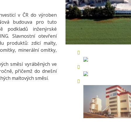
investicí v ČR do výroben
 Nová budouva pro tuto
dě podkladů inženýrské
NG. Slavnostní otevření
u produktů: zdicí malty,
omítky, minerální omítky,
vých směsí vyráběných ve
 ročně, přičemž do dnešní
chých maltových směsí.