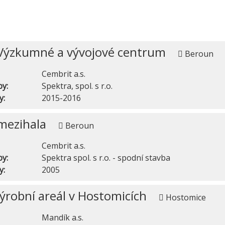
 Výzkumné a vývojové centrum
Beroun
Cembrit a.s.
by:
Spektra, spol. s r.o.
y:
2015-2016
mezihala
Beroun
Cembrit a.s.
by:
Spektra spol. s r.o. - spodní stavba
y:
2005
ýrobní areál v Hostomicích
Hostomice
Mandík a.s.