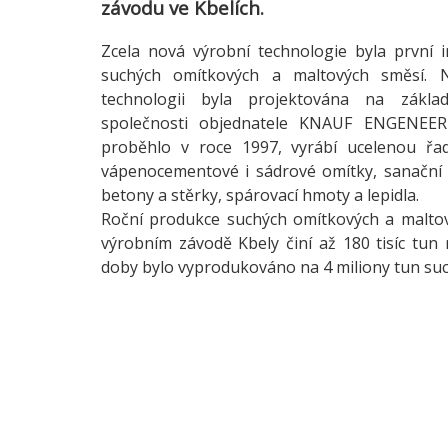
závodu ve Kbelích.
Zcela nová výrobní technologie byla první 
suchých omítkových a maltových směsí.
technologii byla projektována na zákla
společnosti objednatele KNAUF ENGENEERI
proběhlo v roce 1997, vyrábí ucelenou řad
vápenocementové i sádrové omítky, sanační 
betony a stěrky, spárovací hmoty a lepidla.
Roční produkce suchých omítkových a malto
výrobním závodě Kbely činí až 180 tisíc tun
doby bylo vyprodukováno na 4 miliony tun su